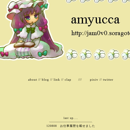
about
//
blog
//
link
//
clap
///
pixiv
//
twitter
last up....
120808 お仕事履歴を載せました